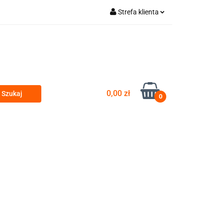
Strefa klienta
a gastro vybavení
Zaloguj się
Zarejestruj się
Dodaj zgłoszenie
Zgody cookies
0,00 zł
0