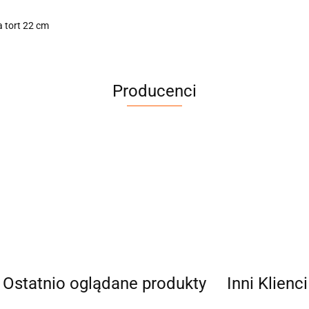
a tort 22 cm
Producenci
Cena netto dotyczy wypożyczenia do 3 dni
Ostatnio oglądane produkty
Inni Klienc