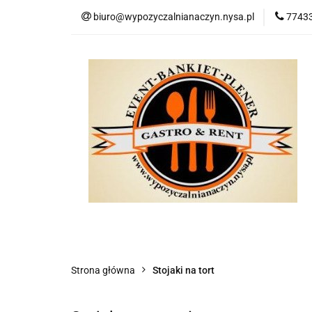
biuro@wypozyczalnianaczyn.nysa.pl
77433
Kategorie
No
Kategorie
Nowości
Bestsellery
P
Strona główna
Stojaki na tort