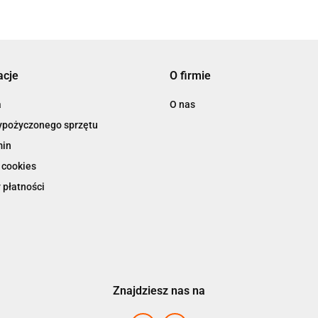
acje
O firmie
a
O nas
ypożyczonego sprzętu
min
 cookies
 płatności
Znajdziesz nas na