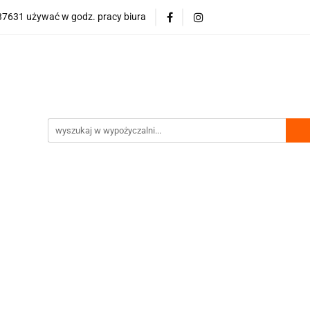
7631 używać w godz. pracy biura
wości
Bestsellery
Polecamy
Nasze hity
Půjčovn
olecamy
Nasze hity
Půjčovna gastro vybavení