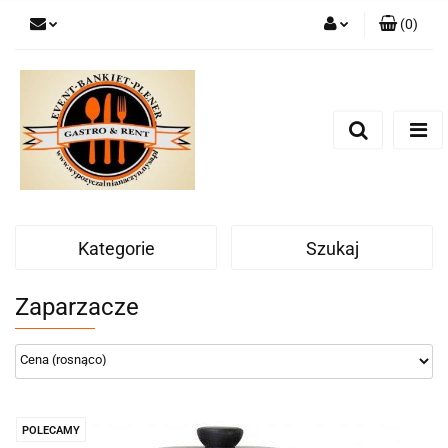
(
0
)
Zaloguj się
Zarejestruj się
Dodaj zgłoszenie
Zgody cookies
Kategorie
Szukaj
Zaparzacze
POLECAMY