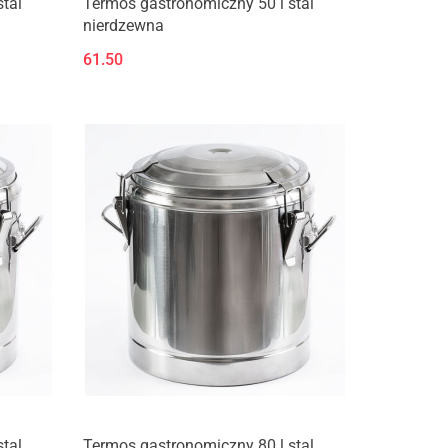
tal
Termos gastronomiczny 50 l stal
nierdzewna
61.50
tal
Termos gastronomiczny 80 l stal