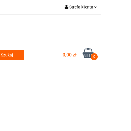
Strefa klienta
a gastro vybavení
Zaloguj się
Zarejestruj się
Dodaj zgłoszenie
Zgody cookies
0,00 zł
0