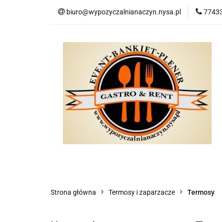
biuro@wypozyczalnianaczyn.nysa.pl
77433
Kategorie
No
Kategorie
Nowości
Bestsellery
P
Strona główna
Termosy i zaparzacze
Termosy