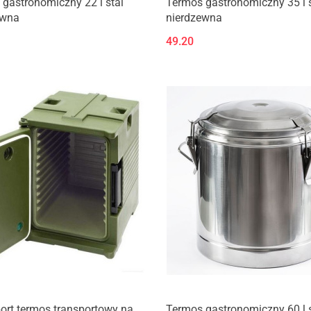
gastronomiczny 22 l stal
Termos gastronomiczny 35 l s
ewna
nierdzewna
49.20
ort termos transportowy na
Termos gastronomiczny 60 l s