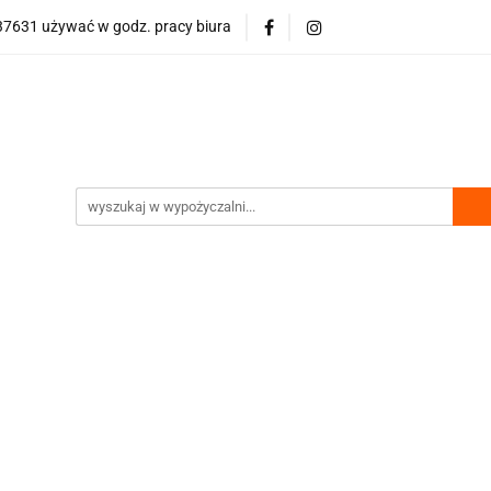
7631 używać w godz. pracy biura
wości
Bestsellery
Polecamy
Nasze hity
Půjčovn
olecamy
Nasze hity
Půjčovna gastro vybavení