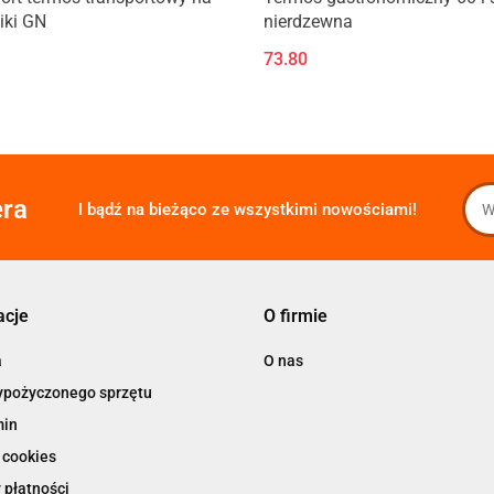
iki GN
nierdzewna
73.80
era
I bądź na bieżąco ze wszystkimi nowościami!
acje
O firmie
a
O nas
ypożyczonego sprzętu
min
 cookies
 płatności