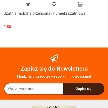
Szatnia mobilna przenośna - numerki szatniowe
1.85
Zapisz się do Newslettera
I bądź na bieżąco ze wszystkimi nowościami!