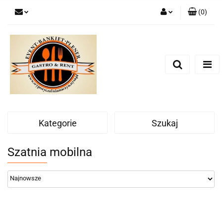
(
0
)
Zaloguj się
Zarejestruj się
Dodaj zgłoszenie
Zgody cookies
Kategorie
Szukaj
Szatnia mobilna