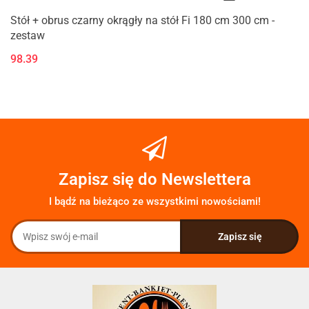
Stół + obrus czarny okrągły na stół Fi 180 cm 300 cm -
zestaw
98.39
Zapisz się do Newslettera
I bądź na bieżąco ze wszystkimi nowościami!