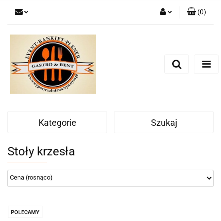
(
0
)
Zaloguj się
Zarejestruj się
Dodaj zgłoszenie
Zgody cookies
Kategorie
Szukaj
Stoły krzesła
POLECAMY