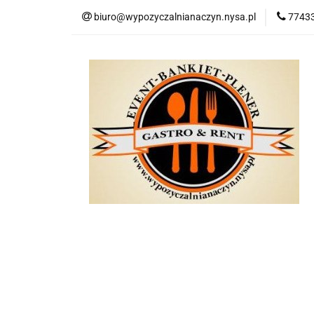
biuro@wypozyczalnianaczyn.nysa.pl
77433
Kategorie
No
Kategorie
Nowości
Bestsellery
P