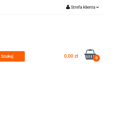
Strefa klienta
a gastro vybavení
Zaloguj się
Zarejestruj się
Dodaj zgłoszenie
Zgody cookies
0,00 zł
0