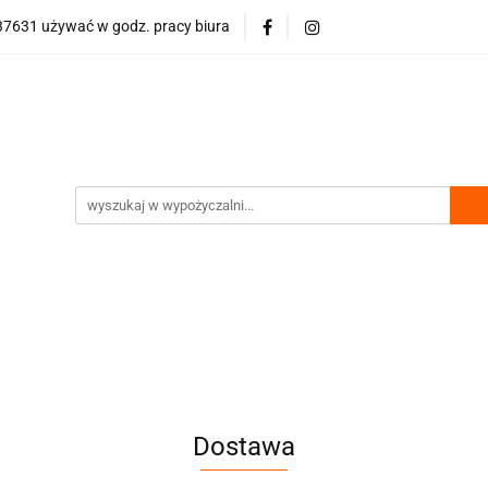
7631 używać w godz. pracy biura
wości
Bestsellery
Polecamy
Nasze hity
Půjčovn
olecamy
Nasze hity
Půjčovna gastro vybavení
Dostawa