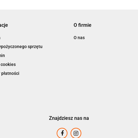
acje
O firmie
a
O nas
ypożyczonego sprzętu
min
 cookies
 płatności
Znajdziesz nas na