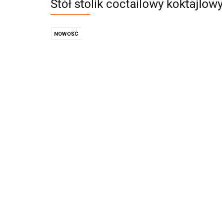
Stół stolik coctailowy koktajlow
NOWOŚĆ