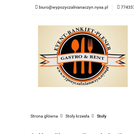
biuro@wypozyczalnianaczyn.nysa.pl
774337
Kategorie
Now
Kategorie
Nowości
Bestsellery
Po
Strona główna
Stoły krzesła
Stoły