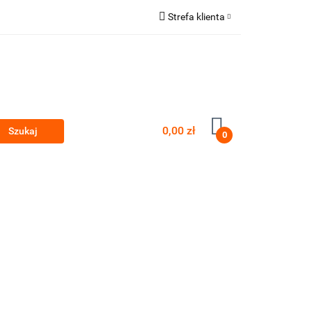
Strefa klienta
a gastro vybavení
Zaloguj się
Zarejestruj się
Dodaj zgłoszenie
Zgody cookies
0,00 zł
0