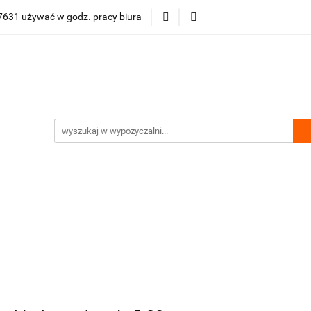
631 używać w godz. pracy biura
ości
Bestsellery
Polecamy
Nasze hity
Půjčovn
lecamy
Nasze hity
Půjčovna gastro vybavení