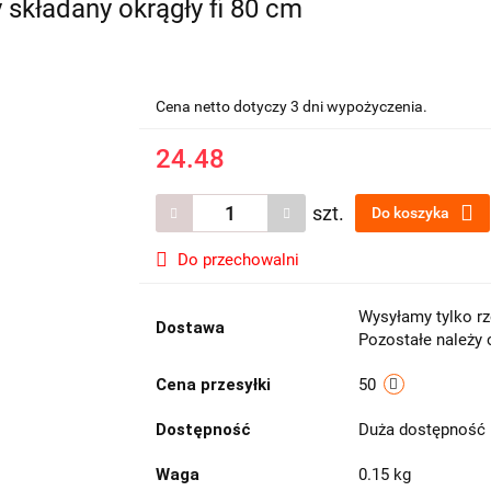
y składany okrągły fi 80 cm
Cena netto dotyczy 3 dni wypożyczenia.
24.48
szt.
Do koszyka
Do przechowalni
Wysyłamy tylko rz
Dostawa
Pozostałe należy 
Cena przesyłki
50
Dostępność
Duża dostępność
Waga
0.15 kg