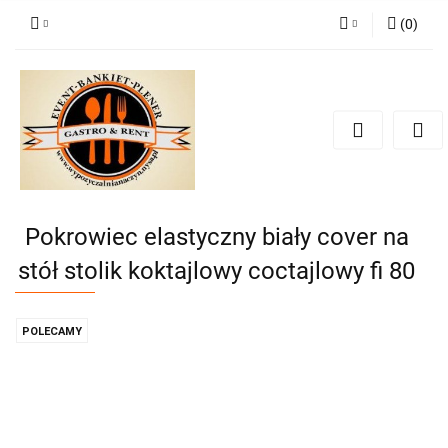
(
0
)
Zaloguj się
Zarejestruj się
Dodaj zgłoszenie
Zgody cookies
Pokrowiec elastyczny biały cover na
stół stolik koktajlowy coctajlowy fi 80
POLECAMY