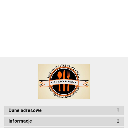
czarny
Obrus
Pokrowiec ,
okrągł
elastyczny
elastyczny
42.93
2,50 m -
pokrowiec
obrus
na stó
24.48
biały cover
czarny
tekstylia
24.48
24.48
elastyczny
elastyczny
Fi 180
na stół
cover na
24.48
24.48
hotelowe
czarny na
biały na stół
cm
stolik
stolik
Opole
stół
cateringowy
320
koktajlowy
koktajlowy
Wrocław
cateringowy
cm
coctajlowy
fi 80
fi 80
Dane adresowe
Informacje