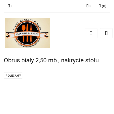
(
0
)
Zaloguj się
Zarejestruj się
Dodaj zgłoszenie
Zgody cookies
Obrus biały 2,50 mb , nakrycie stołu
POLECAMY