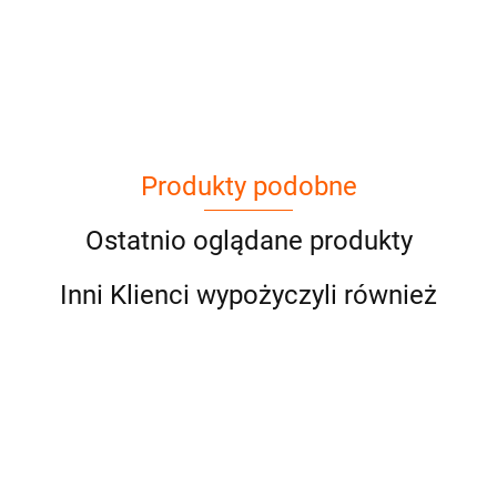
Cena netto dotyczy wypożyczenia do 3
dni
Produkty podobne
Ostatnio oglądane produkty
Inni Klienci wypożyczyli również
Obrus
Obrus
biały
Pokrowiec
Pokrowiec