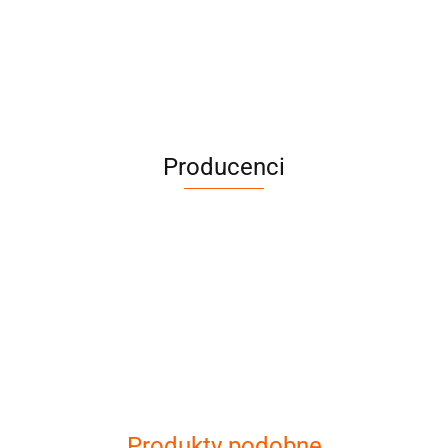
Producenci
Cena netto dotyczy wypożyczenia do 3
dni
Produkty podobne