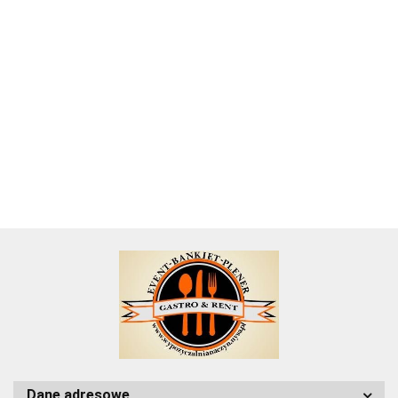
Termoport
termos
Termos
Termos
Termos
transportowy
gastronomiczny
gastronomiczny
gastronomiczn
72.57
na pojemniki
22 l stal
6 l stal
35 l stal
36.90
24.60
49.20
GN
nierdzewna
nierdzewna
nierdzewna
Dane adresowe