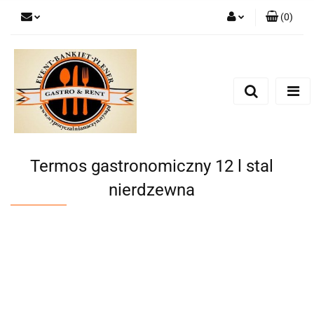
(
0
)
Zaloguj się
Zarejestruj się
Dodaj zgłoszenie
Zgody cookies
Termos gastronomiczny 12 l stal
nierdzewna