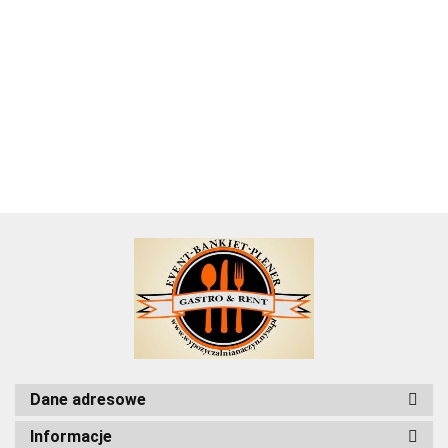
Talerz
Imbryk
Bulionówka
Filiżanka do
Cukiernica
porcelanowy
dzbanek
flaczarka
kawy
porcelanowa
głęboki
porcelan
porcelanowa
herbaty
chrzaniczka
0.37
11.07
0.37
0.37
1.85
obiadowy
2 l
porcelanowa
21 cm
Dane adresowe
Informacje