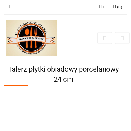
(
0
)
Zaloguj się
Zarejestruj się
Dodaj zgłoszenie
Zgody cookies
Talerz płytki obiadowy porcelanowy
24 cm