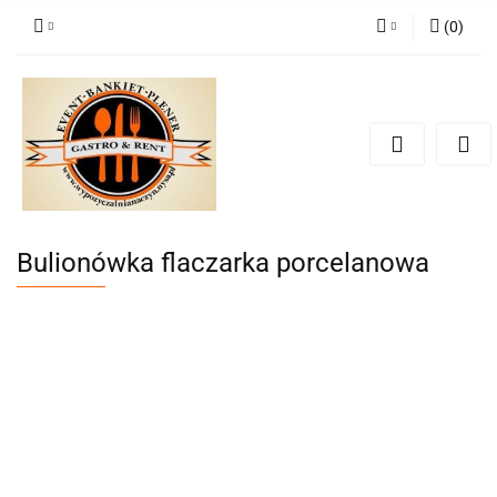
(
0
)
Zaloguj się
Zarejestruj się
Dodaj zgłoszenie
Zgody cookies
Bulionówka flaczarka porcelanowa