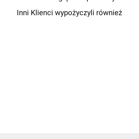
Inni Klienci wypożyczyli również
Talerz
Talerz płytki
Imbryk
Filiżanka do
Cukiernica
porcelanowy
obiadowy
dzbanek
kawy
porcelanowa
głęboki
porcelanowy
porcelan
herbaty
chrzaniczka
0.37
0.37
11.07
0.37
1.85
obiadowy
24 cm
2 l
porcelanowa
21 cm