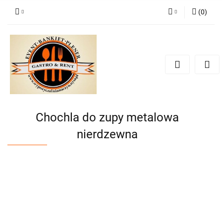
(
0
)
Zaloguj się
Zarejestruj się
Dodaj zgłoszenie
Zgody cookies
Chochla do zupy metalowa
nierdzewna