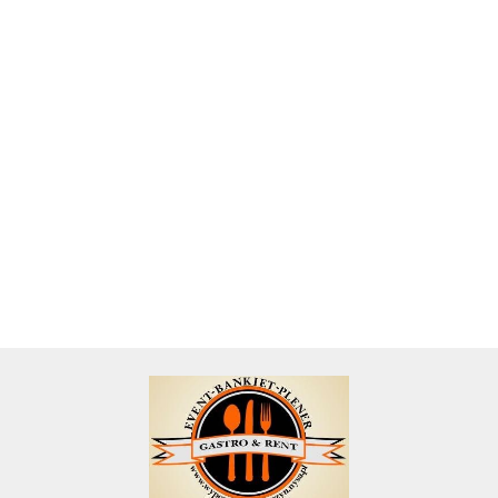
Dzbanek
Szczypce
Szczypce
Koszyk
szklany
Łopatka do
do cukru
do lodu
Łyżka
wiklinowy
do
ciasta
w
serwingowa
na chleb
3.69
1.23
1.23
3.08
zimnych
metalowa
kostkach
pieczywo
1.11
1.23
napojów
nierdzewna
1,5L
sklo