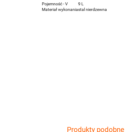
Pojemność - V
9 L
Materiał wykonania
stal nierdzewna
Produkty podobne