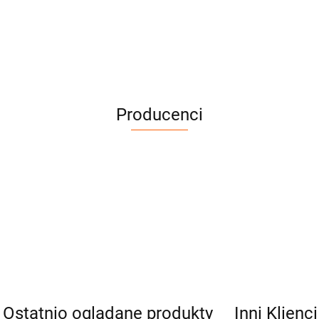
Producenci
Cena netto dotyczy wypożyczenia do 3 dni
Ostatnio oglądane produkty
Inni Klienc