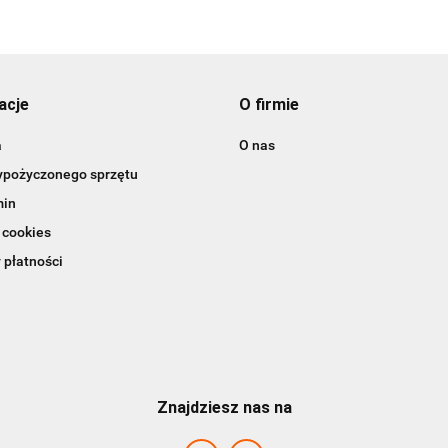
acje
O firmie
a
O nas
ypożyczonego sprzętu
min
 cookies
 płatności
Znajdziesz nas na