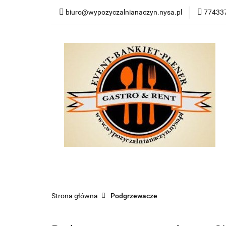
biuro@wypozyczalnianaczyn.nysa.pl
774337
Kategorie
Now
Kategorie
Nowości
Bestsellery
Po
Strona główna
Podgrzewacze