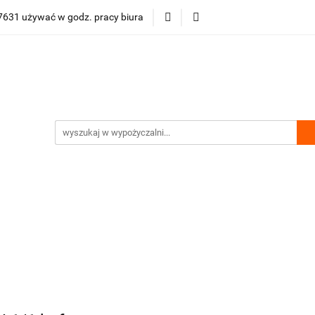
631 używać w godz. pracy biura
ości
Bestsellery
Polecamy
Nasze hity
Půjčovn
lecamy
Nasze hity
Půjčovna gastro vybavení