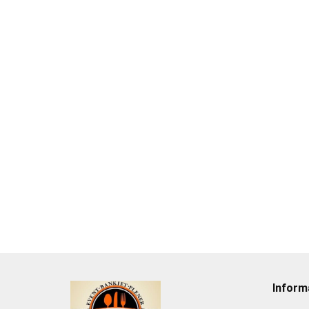
Podgrzewacz bemar
elektryczny na bufet
Kociołek elektryczny do
1/2 GN
zup 10 l podgrzewacz do
60.27
sosów
42.93
Inform