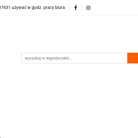
7631 używać w godz. pracy biura
wości
Bestsellery
Polecamy
Nasze hity
Půjčovn
olecamy
Nasze hity
Půjčovna gastro vybavení