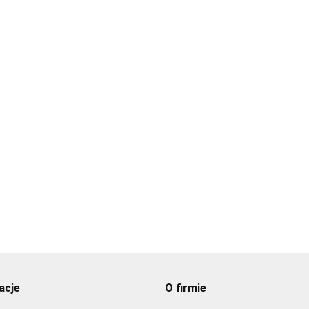
Podgrzewacz Roll
Podgrzewacz na
Top GN 1/1 bemar
pastę bemar GN
Podgrzewacz bemar
bufet
1/1 bufet
elektryczny na bufet
61.38
49.08
1/3 GN
72.57
1
acje
O firmie