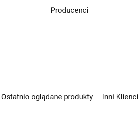
Producenci
Cena netto dotyczy wypożyczenia do 3 dni
Ostatnio oglądane produkty
Inni Klienc