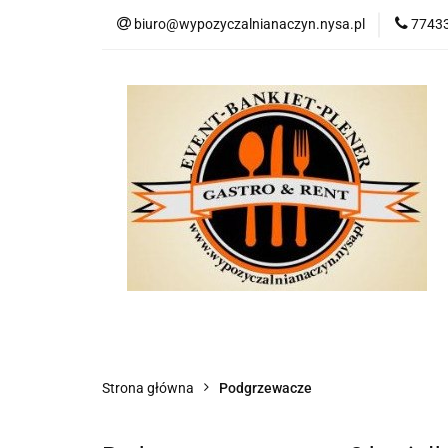
biuro@wypozyczalnianaczyn.nysa.pl
77433
Kategorie
No
Kategorie
Nowości
Bestsellery
P
Strona główna
Podgrzewacze