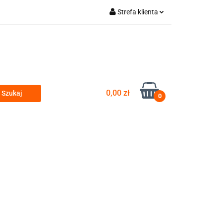
Strefa klienta
a gastro vybavení
Zaloguj się
Zarejestruj się
Dodaj zgłoszenie
Zgody cookies
0,00 zł
0